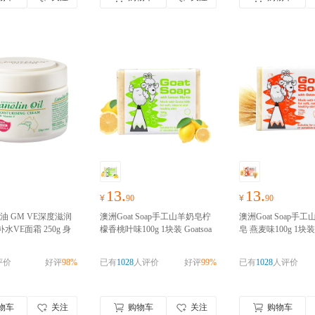
13.
13.
¥
90
¥
90
油 GM VE深度滋润
澳洲Goat Soap手工山羊奶皂柠
澳洲Goat Soap手
水VE面霜 250g 身
檬香桃叶味100g 1块装 Goatsoa
皂 燕麦味100g 1块装 G
 澳洲进口
澳洲进
p羊奶滋润保湿皂洁面皂香皂
羊奶滋润保湿手工皂
实名认证
肥皂澳大利亚进口
澳洲进口，
皂肥皂澳大利亚进口
评价
好评
98%
已有
1028
人评价
好评
99%
已有
1028
人评价
请完成实名认证
口 请完成实名认证
物车
关注
购物车
关注
购物车