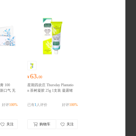
63.
¥
00
膏 100
星期四农庄 Thursday Plantatio
清新口气 无
n 茶树凝胶 25g 1支装 凝露啫
进口 请
喱 抗痘战痘 澳洲进口
澳洲进
口 请完成实名认证
好评
100%
已有
1
人评价
好评
100%
关注
购物车
关注