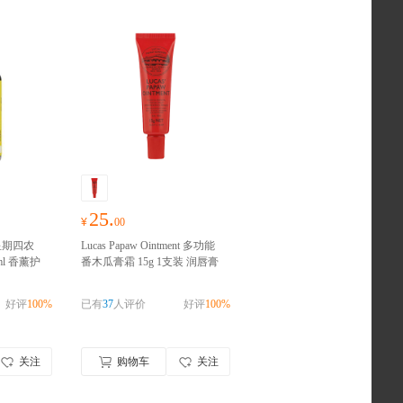
25.
¥
00
on 星期四农
Lucas Papaw Ointment 多功能
l 香薰护
番木瓜膏霜 15g 1支装 润唇膏
 澳洲进
烫伤驱蚊虫万用膏婴儿 澳洲进
 请完成
口
澳洲进口 请完成实名认证
好评
100%
已有
37
人评价
好评
100%
关注
购物车
关注