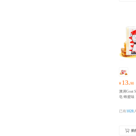
13.
¥
90
澳洲Goat
皂 蜂蜜味 10
羊奶滋润
肥皂澳大
已有
1028
请完成实
购