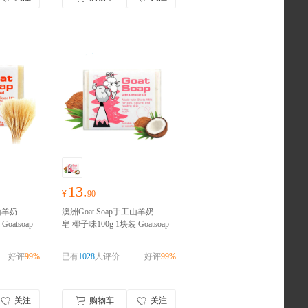
13.
¥
90
工山羊奶
澳洲Goat Soap手工山羊奶
oatsoap
皂 椰子味100g 1块装 Goatsoap
洁面皂香
羊奶滋润保湿手工皂洁面皂香
澳洲进
皂肥皂澳大利亚进口
澳洲进
好评
99%
已有
1028
人评价
好评
99%
口，请完成实名认证
关注
购物车
关注