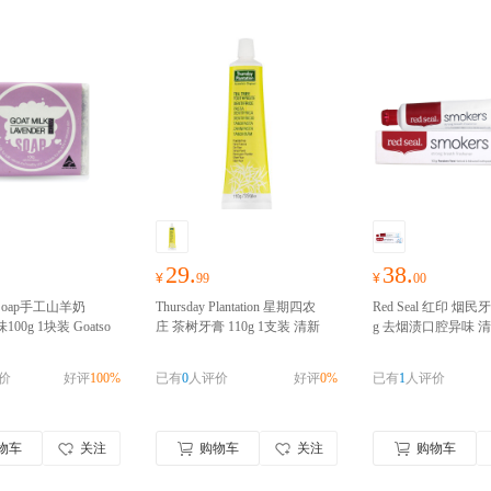
29.
38.
¥
99
¥
00
 Soap手工山羊奶
Thursday Plantation 星期四农
Red Seal 红印 烟民牙
00g 1块装 Goatso
庄 茶树牙膏 110g 1支装 清新
g 去烟渍口腔异味 
润保湿洁面皂香皂肥
口气天然无氟不含氟化物 澳洲
氟配方 澳洲进口
澳洲
亚进口
澳洲进口，请
进口
澳洲进口 请完成实名认证
完成实名认证
价
好评
100%
已有
0
人评价
好评
0%
已有
1
人评价
认证
物车
关注
购物车
关注
购物车