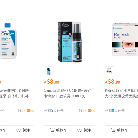
68.
68.
0
¥
00
¥
99
raVe 修护保湿润肤
Comvita 康维他 UMF10+ 麦卢
Refresh眼药水 明目
l 1瓶装 身体乳C乳补
卡蜂蜜 口腔喷雾 20ml 1支
支/盒 无惧疲劳无防
液 男女适用
修护屏
装 口腔溃疡 可喷约200+次
澳
症视力疲劳无菌独立
时补水 澳洲进口 请完
洲进口 请完成实名认证 上传
不刺激
澳洲进口 请
评价
好评
100%
已有
5
人评价
好评
100%
已有
8
人评价
证
身份证信息
证
物车
关注
购物车
关注
购物车