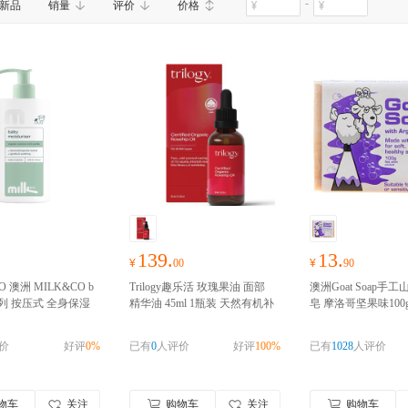
-
新品
销量
评价
价格
Refresh
澳世康(Healthy Care)
Trilogy
星期四农庄(Thursday Plant
139.
13.
¥
00
¥
90
CO 澳洲 MILK&CO b
Trilogy趣乐活 玫瑰果油 面部
澳洲Goat Soap手
系列 按压式 全身保湿
精华油 45ml 1瓶装 天然有机补
皂 摩洛哥坚果味100g
5ml 1瓶装 护肤补水
水保湿白痘印 孕妇可用 新西
oatsoap羊奶滋润
进口 请完成实名认
兰进口
澳洲进口 请完成实名认
皂肥皂澳大利亚进口
价
好评
0%
已有
0
人评价
好评
100%
已有
1028
人评价
份信息
证
口，请完成实名认证
物车
关注
购物车
关注
购物车