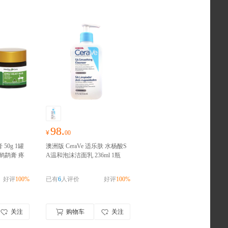
98.
¥
00
膏 50g 1罐
澳洲版 CeraVe 适乐肤 水杨酸S
鸸鹋膏 疼
A温和泡沫洁面乳 236ml 1瓶
ealthy C
装 去角质疏通毛孔敏感肌清洁
洲进口 请
男女适用
澳洲进口 请完成实名
好评
100%
已有
6
人评价
好评
100%
认证
关注
购物车
关注