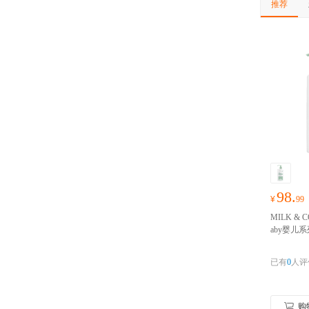
推荐
98.
¥
99
MILK & 
aby婴儿
润肤露 37
滋润
澳洲
已有
0
人评
证 上传身
购