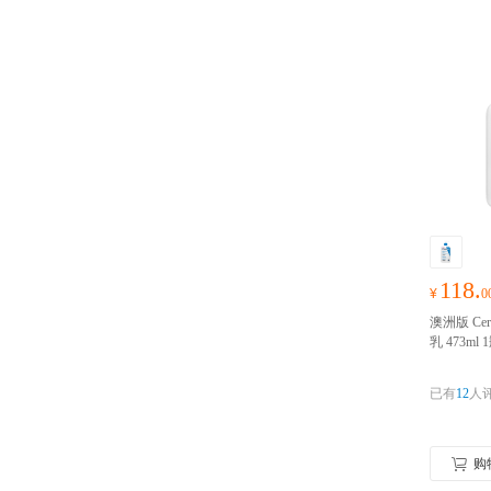
118.
¥
0
澳洲版 Ce
乳 473m
水敏感肌乳
障 24小
已有
12
人
成实名认
购