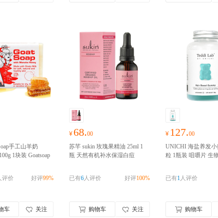
68.
127.
¥
00
¥
00
 Soap手工山羊奶
苏芊 sukin 玫瑰果精油 25ml 1
UNICHI 海盐养发小
0g 1块装 Goatsoap
瓶 天然有机补水保湿白痘
粒 1瓶装 咀嚼片 
保湿手工洁面皂香皂
印 孕妇可用 单方基础油 澳洲
维生素A维生素C复
利亚进口
澳洲进口，
进口
澳洲进口 请完成实名认证
糖护发养发内服 澳
人评价
好评
99%
已有
6
人评价
好评
100%
已有
1
人评价
名认证
进口 请完成实名认
物车
关注
购物车
关注
购物车