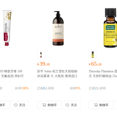
39.
65.
¥
99
¥
00
l 红印 蜂胶牙膏 100
苏芊 Sukin 依兰雪松天然植物
Thursday Plantati
方 无氟低泡 孕妇可
沐浴露液 1L 大瓶装 澳洲进口
庄 天然柠檬精油 25m
口
澳洲进口 请完成
澳洲进口 请完成实名认证
肤抗痘战痘提神去味
口 澳洲进口
澳洲进口
价
好评
100%
已有
0
人评价
好评
0%
已有
2
人评价
实名认证
物车
关注
购物车
关注
购物车