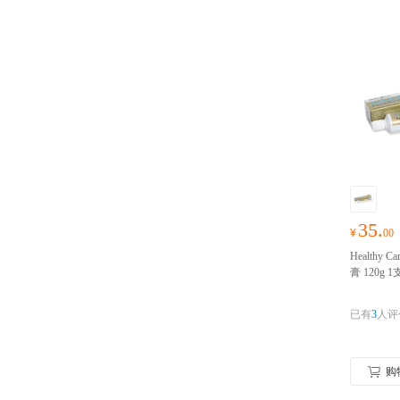
35.
¥
00
Healthy
膏 120g
和薄荷成分
口 请完成
已有
3
人评
购