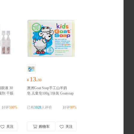
13.
¥
90
滴眼液 30
澳洲Goat Soap手工山羊奶
腐剂 干眼
皂 儿童皂100g 1块装 Goatsoap
包装温和
羊奶滋润保湿手工皂洁面皂香
完成实名认
皂肥皂澳大利亚进口
澳洲进
好评
100%
已有
1028
人评价
好评
99%
口，请完成实名认证
关注
购物车
关注