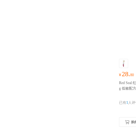
28.
¥
80
Red Sea
g 低敏配
用 澳洲进
实名认证
已有
1
人评
购