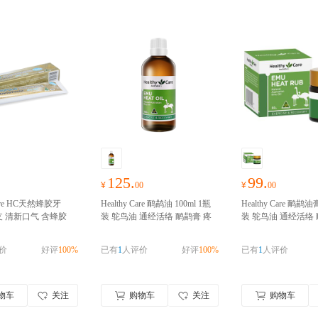
125.
99.
¥
00
¥
00
 Care HC天然蜂胶牙
Healthy Care 鸸鹋油 100ml 1瓶
Healthy Care 鸸鹋油
 1支 清新口气 含蜂胶
装 鸵鸟油 通经活络 鸸鹋膏 疼
装 鸵鸟油 通经活络 
 澳洲进口
澳洲进
痛拜拜 澳洲进口
澳洲Healthy C
痛拜拜 澳洲进口
澳洲H
实名认证
are公司一级代理 澳洲进口 请
are公司一级代理 澳
价
好评
100%
已有
1
人评价
好评
100%
已有
1
人评价
完成实名认证
完成实名认证
物车
关注
购物车
关注
购物车