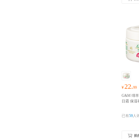
22.
¥
99
G&M 绵羊
日霜 保湿补
体乳护手霜
口 请完成
已有
59
人
购