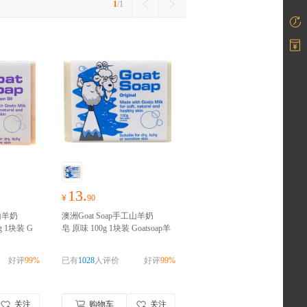
1
/1
ation)
13.
¥
90
工山羊奶
澳洲Goat Soap手工山羊奶
 1块装 G
皂 原味 100g 1块装 Goatsoap羊
保湿洁面皂香
奶滋润保湿手工皂洁面皂香皂
澳洲进
肥皂澳大利亚进口
澳洲进口，
好评
99%
已有
1028
人评价
好评
99%
请完成实名认证
关注
购物车
关注