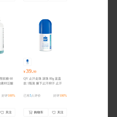
39.
¥
99
熊软糖 60
QV 止汗走珠 滚珠 80g 蓝盖
生物素锌泛酸
款 1瓶装 腋下止汗抑汗 止汗
合维生素0
露 无香味不脏衣物 孕妇男女
洲进口
澳洲
可用 澳洲进口
澳洲进口 请完
好评
100%
已有
5
人评价
好评
100%
证
成实名认证
关注
购物车
关注