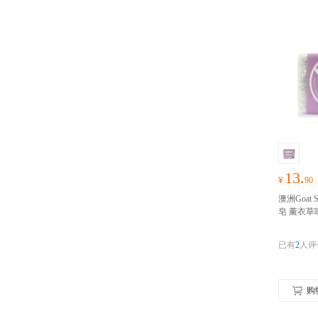
13.
¥
90
澳洲Goat
皂 薰衣草味1
ap羊奶滋
皂澳大利
已有
2
人评
完成实名
购