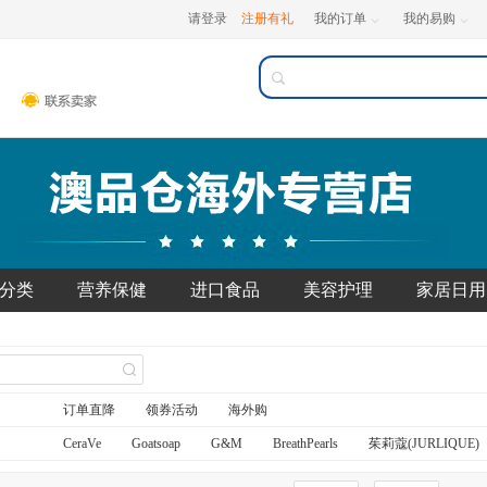
请登录
注册有礼
我的订单
我的易购



分类
营养保健
进口食品
美容护理
家居日用
订单直降
领券活动
海外购
CeraVe
Goatsoap
G&M
BreathPearls
茱莉蔻(JURLIQUE)
QV
unichi
红印(red seal)
Swisse
苏芊(sukin)
康维他(C